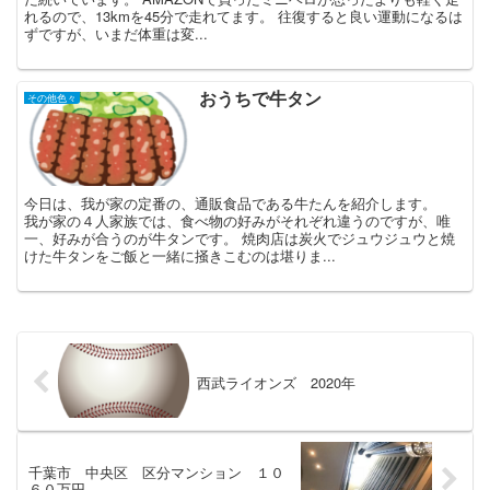
れるので、13kmを45分で走れてます。 往復すると良い運動になるは
ずですが、いまだ体重は変...
おうちで牛タン
その他色々
今日は、我が家の定番の、通販食品である牛たんを紹介します。
我が家の４人家族では、食べ物の好みがそれぞれ違うのですが、唯
一、好みが合うのが牛タンです。 焼肉店は炭火でジュウジュウと焼
けた牛タンをご飯と一緒に掻きこむのは堪りま...
西武ライオンズ 2020年
千葉市 中央区 区分マンション １０
６０万円