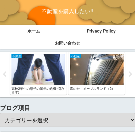
不動産を購入したい!!
ホーム
Privacy Policy
お問い合わせ
不動産
不動産
不
タウ
高校2年生の息子の留年の危機(悩み
森の台 メープルランド（2）
それ
ます)
秋)
ブログ項目