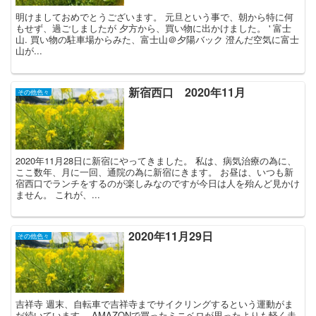
明けましておめでとうございます。 元旦という事で、朝から特に何
もせず、過ごしましたが 夕方から、買い物に出かけました。 ' 富士
山. 買い物の駐車場からみた、富士山＠夕陽バック 澄んだ空気に富士
山が...
新宿西口 2020年11月
その他色々
2020年11月28日に新宿にやってきました。 私は、病気治療の為に、
ここ数年、月に一回、通院の為に新宿にきます。 お昼は、いつも新
宿西口でランチをするのが楽しみなのですが今日は人を殆んど見かけ
ません。 これが、...
2020年11月29日
その他色々
吉祥寺 週末、自転車で吉祥寺までサイクリングするという運動がま
だ続いています。 AMAZONで買ったミニベロが思ったよりも軽く走