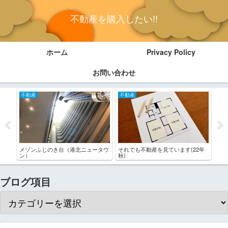
不動産を購入したい!!
ホーム
Privacy Policy
お問い合わせ
不動産
不動産
不
メゾンふじのき台（港北ニュータウ
それでも不動産を見ています(22年
終の
ン）
秋)
ブログ項目