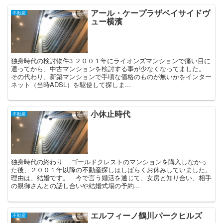
アール・ケープラザベイサイドヴ
不動産
ュー横濱
独身時代の検討物件3 ２００１年にライオンズマンションで痛い目に
遭ってから、中古マンションを検討する事が少なくなってました。
その代わり、新築マンションで手頃な価格のものが無いかをインター
ネット（当時ADSL）を駆使して探しま...
小休止時代
不動産
独身時代の終わり ゴールドクレストのマンションを購入しなかっ
た後、２００１年以降の不動産探しはしばらくお休みしていました。
理由は、結婚です。 今で言う婚活を通じて、女房と知り合い、相手
の親御さんとの話し合いや結婚式場の予約...
エルフィーノ鶴川パークヒルズ
不動産