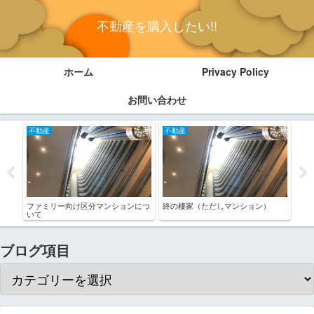
不動産を購入したい!!
ホーム
Privacy Policy
お問い合わせ
不動産
不動産
そ
ファミリー向け区分マンションにつ
終の棲家（ただしマンション）
20
いて
ブログ項目