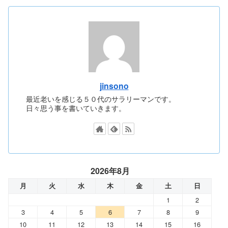
jinsono
最近老いを感じる５０代のサラリーマンです。
日々思う事を書いていきます。
2026年8月
月
火
水
木
金
土
日
1
2
3
4
5
6
7
8
9
10
11
12
13
14
15
16