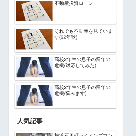
不動産投資ローン
それでも不動産を見ていま
す(22年秋)
高校2年生の息子の留年の
危機(対応してみた)
高校2年生の息子の留年の
危機(悩みます)
人気記事
横浜石川町ライオンズマン