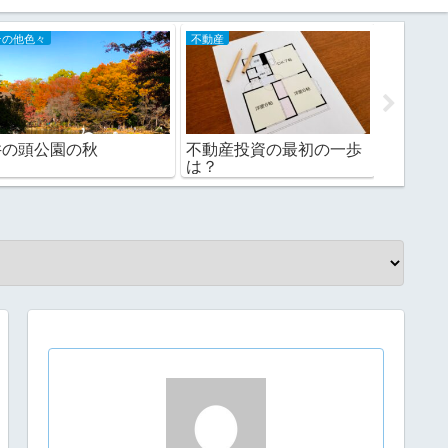
その他色々
不動産
不動産
井の頭公園の秋
不動産投資の最初の一歩
それで
は？
ます(22