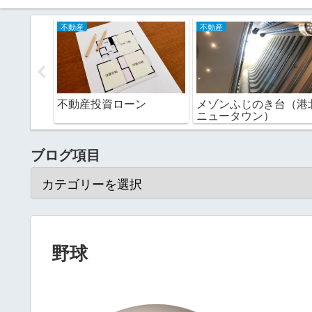
不動産
不動産
区分マン
不動産投資ローン
メゾンふじのき台（港
ニュータウン）
ブログ項目
野球