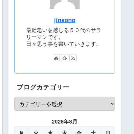
jinsono
最近老いを感じる５０代のサラ
リーマンです。
日々思う事を書いていきます。
ブログカテゴリー
2026年8月
月
火
水
木
金
土
日