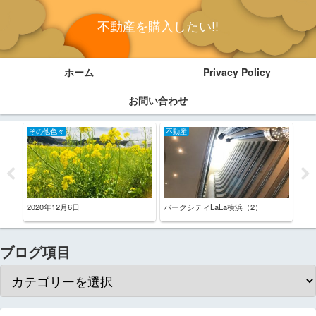
不動産を購入したい!!
ホーム
Privacy Policy
お問い合わせ
その他色々
不動産
不
2020年12月6日
パークシティLaLa横浜（2）
エル
ブログ項目