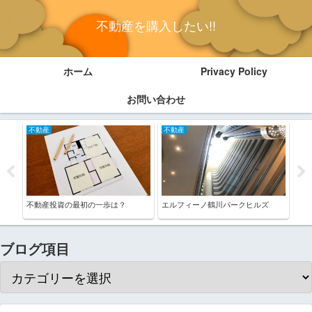
不動産を購入したい!!
ホーム
Privacy Policy
お問い合わせ
不動産
不動産
不
不動産投資の最初の一歩は？
エルフィーノ鶴川パークヒルズ
終の
ブログ項目