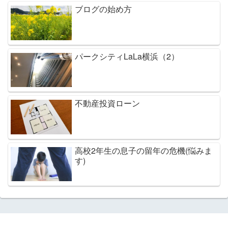
ブログの始め方
パークシティLaLa横浜（2）
不動産投資ローン
高校2年生の息子の留年の危機(悩みま
す)