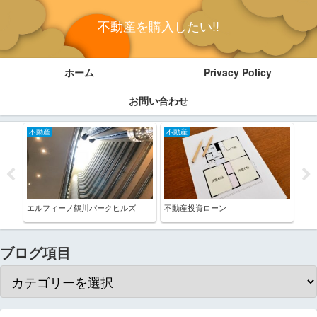
不動産を購入したい!!
ホーム
Privacy Policy
お問い合わせ
不動産
不動産
不
エルフィーノ鶴川パークヒルズ
不動産投資ローン
千葉
ブログ項目