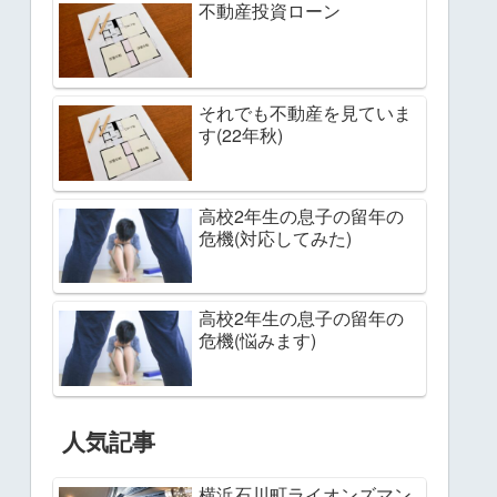
不動産投資ローン
それでも不動産を見ていま
す(22年秋)
高校2年生の息子の留年の
危機(対応してみた)
高校2年生の息子の留年の
危機(悩みます)
人気記事
横浜石川町ライオンズマン