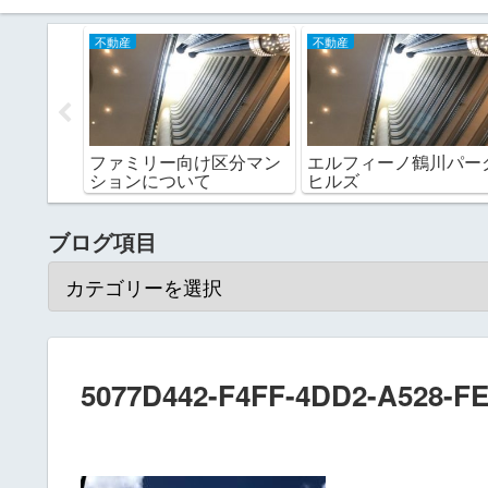
不動産
不動産
オンズマ
ファミリー向け区分マン
エルフィーノ鶴川パー
ションについて
ヒルズ
ブログ項目
5077D442-F4FF-4DD2-A528-