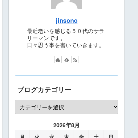
jinsono
最近老いを感じる５０代のサラ
リーマンです。
日々思う事を書いていきます。
ブログカテゴリー
2026年8月
月
火
水
木
金
土
日