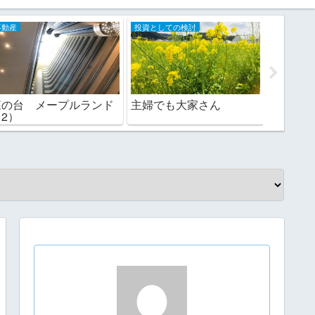
不動産
投資としての検討
不動産
森の台 メープルランド
主婦でも大家さん
それで
（2）
ます(22