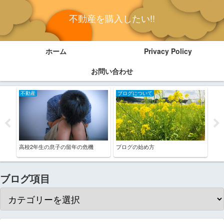
不動産を購入したい!!
ホーム
Privacy Policy
お問い合わせ
不動産
ブログについて
不
高校2年生の息子の留年の危機
ブログの始め方
それ
秋)
ブログ項目