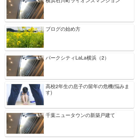
横浜石川町ライオンズマンション
ブログの始め方
パークシティLaLa横浜（2）
高校2年生の息子の留年の危機(悩みま
す)
千葉ニュータウンの新築戸建て