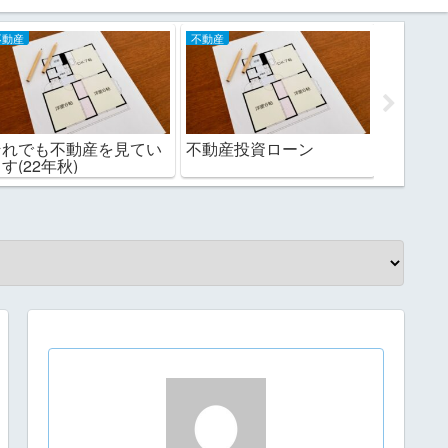
不動産
不動産
不動産
それでも不動産を見てい
不動産投資ローン
森の台
す(22年秋)
（2）