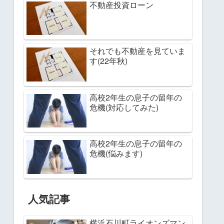
不動産投資ローン
それでも不動産を見ていま
す(22年秋)
高校2年生の息子の留年の
危機(対応してみた)
高校2年生の息子の留年の
危機(悩みます)
人気記事
横浜石川町ライオンズマン