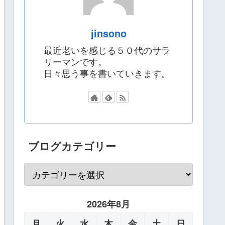
jinsono
最近老いを感じる５０代のサラ
リーマンです。
日々思う事を書いていきます。
ブログカテゴリー
2026年8月
月
火
水
木
金
土
日