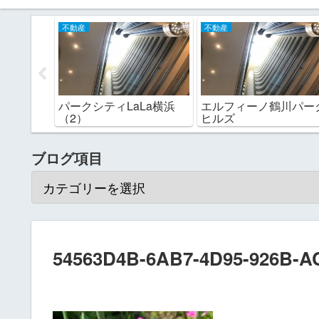
不動産
不動産
パークシティLaLa横浜
エルフィーノ鶴川パー
（2）
ヒルズ
ブログ項目
54563D4B-6AB7-4D95-926B-