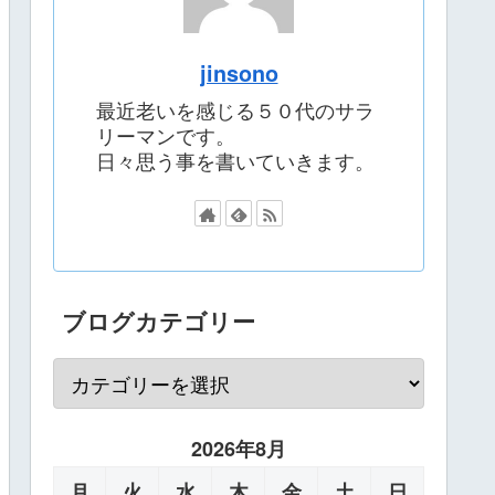
jinsono
最近老いを感じる５０代のサラ
リーマンです。
日々思う事を書いていきます。
ブログカテゴリー
2026年8月
月
火
水
木
金
土
日