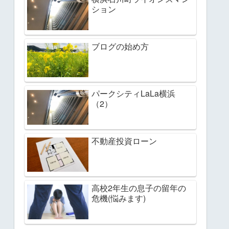
ション
ブログの始め方
パークシティLaLa横浜
（2）
不動産投資ローン
高校2年生の息子の留年の
危機(悩みます)