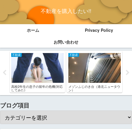
不動産を購入したい!!
ホーム
Privacy Policy
お問い合わせ
不動産
不動産
不
2年
高校2年生の息子の留年の危機(対応
メゾンふじのき台（港北ニュータウ
パー
してみた)
ン）
ブログ項目