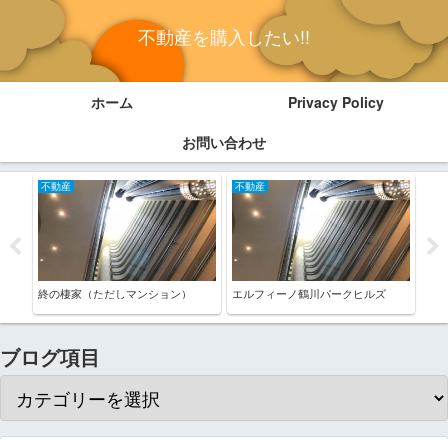
不動産を購入したい!!
ホーム
Privacy Policy
お問い合わせ
不動産
不動産
不
2年
終の棲家（ただしマンション）
エルフィーノ鶴川パークヒルズ
不動
ブログ項目