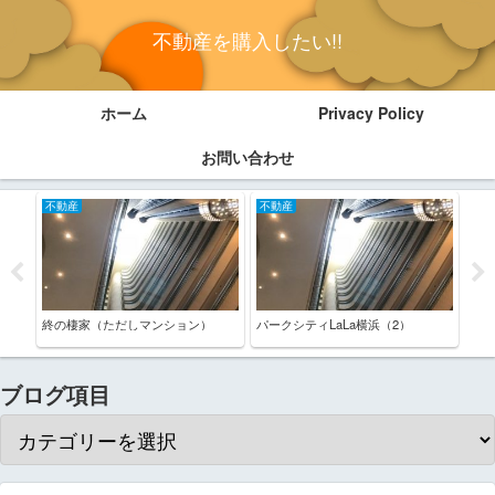
不動産を購入したい!!
ホーム
Privacy Policy
お問い合わせ
不動産
不動産
不
終の棲家（ただしマンション）
パークシティLaLa横浜（2）
高校
ます
ブログ項目