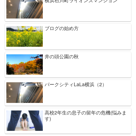
横浜石川町ライオンズマンション
ブログの始め方
井の頭公園の秋
パークシティLaLa横浜（2）
高校2年生の息子の留年の危機(悩みま
す)