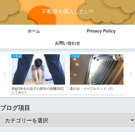
不動産を購入したい!!
ホーム
Privacy Policy
お問い合わせ
不動産
不動産
不
高校2年生の息子の留年の危機(対応
森の台 メープルランド（2）
高校
してみた)
ます
ブログ項目